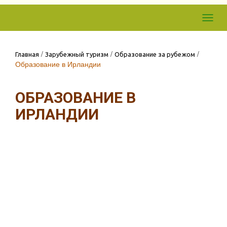
Skip to
Toggl
content
navig
/
/
/
Главная
Зарубежный туризм
Образование за рубежом
Образование в Ирландии
ОБРАЗОВАНИЕ В
ИРЛАНДИИ