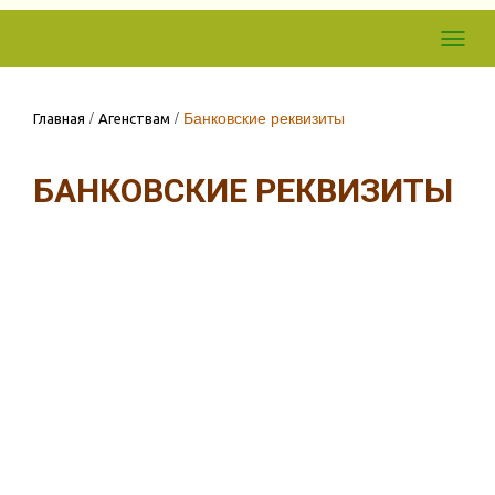
Skip to
Toggl
content
navig
/
/
Банковские реквизиты
Главная
Агенствам
БАНКОВСКИЕ РЕКВИЗИТЫ