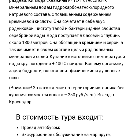
раздевалки. Вода скважины № 12-Т относится к
минеральным водам гидрокарбонатно-хлоридного
натриевого состава, с повышенным содержанием
кремниевой кислоты. Она сочетает в себе вкус
родниковой, чистоту талой и бактерицидные свойства
серебряной воды. Вода поступает в бассейн с глубины
около 1800 метров. Она обогащена кремнием и серой, а
так же имеет в своем составе целый ряд полезных
минералов и солей. Купание в источнике с температурой
воды круглогодично + 400 С придаст Вашему организму
заряд бодрости, восстановит физические и душевные
силы.
(Внимание! За нахождение на территории источника без
купания взимается оплата – 250 руб./чел.). Выезд в
Краснодар.
В стоимость тура входит:
Проезд автобусом;
Экскурсионное обслуживание на маршруте;