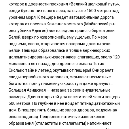
которое в древности проходил «Великий шелковый путь»,
среди буково-пихтового леса, на высоте 1500 метров над
уровнем моря. К пещере ведет автомобильная дорога,
которая от поселка Каменномостского (Майкопский р-н
республика Адыгея) вьется вдоль правого берега реки
Белой, вверх по живописнейшему ущелью. По мере
подъема, слева, открывается панорама долины реки
Белой. Пещера образовалась в толще верхнеюрских
доломитизированных известняков, слагающих, около 120
миллионов лет назад, дно древнего океана Тетис.
Сколько тайн и легенд окутывают пещеры! Они хранят
следы первобытного человека, скрывают несметные
богатства, прячут неземную красоту и даже врачуют…
Большая Азишская — названа за свои внушительные
размеры. Длина открытой для посетителей части пещеры
500 метров. По глубине в нее войдет пятнадцатиэтажный
дом. В пещере пять больших залов-дворцов, подземная
река и водопад. Пещерные натёчные известковые
образования (сталактиты и сталагмиты) напоминают