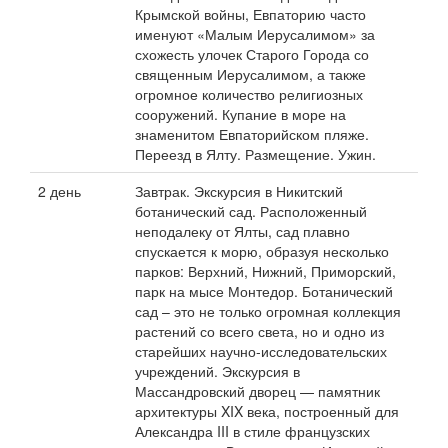
Крымской войны, Евпаторию часто
именуют «Малым Иерусалимом» за
схожесть улочек Старого Города со
священным Иерусалимом, а также
огромное количество религиозных
сооружений. Купание в море на
знаменитом Евпаторийском пляже.
Переезд в Ялту. Размещение. Ужин.
2 день
Завтрак. Экскурсия в Никитский
ботанический сад. Расположенный
неподалеку от Ялты, сад плавно
спускается к морю, образуя несколько
парков: Верхний, Нижний, Приморский,
парк на мысе Монтедор. Ботанический
сад – это не только огромная коллекция
растений со всего света, но и одно из
старейших научно-исследовательских
учреждений. Экскурсия в
Массандровский дворец — памятник
архитектуры ΧΙΧ века, построенный для
Александра III в стиле французских