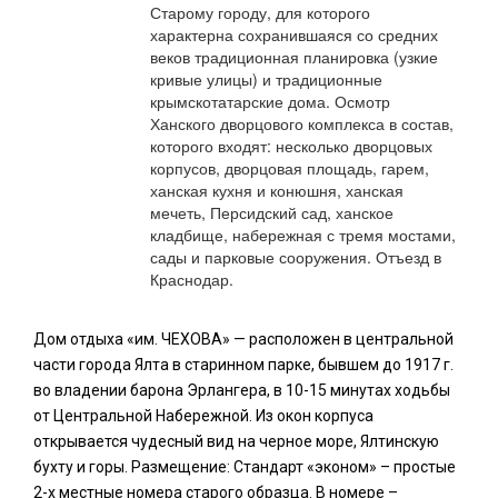
Старому городу, для которого
характерна сохранившаяся со средних
веков традиционная планировка (узкие
кривые улицы) и традиционные
крымскотатарские дома. Осмотр
Ханского дворцового комплекса в состав,
которого входят: несколько дворцовых
корпусов, дворцовая площадь, гарем,
ханская кухня и конюшня, ханская
мечеть, Персидский сад, ханское
кладбище, набережная с тремя мостами,
сады и парковые сооружения. Отъезд в
Краснодар.
Дом отдыха «им. ЧЕХОВА» — расположен в центральной
части города Ялта в старинном парке, бывшем до 1917 г.
во владении барона Эрлангера, в 10-15 минутах ходьбы
от Центральной Набережной. Из окон корпуса
открывается чудесный вид на черное море, Ялтинскую
бухту и горы. Размещение: Стандарт «эконом» – простые
2-х местные номера старого образца. В номере –