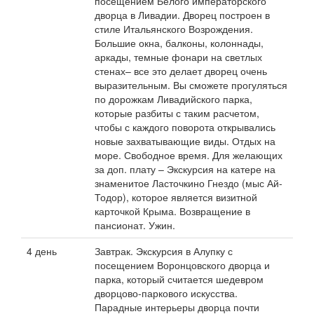
посещением Белого императорского
дворца в Ливадии. Дворец построен в
стиле Итальянского Возрождения.
Большие окна, балконы, колоннады,
аркады, темные фонари на светлых
стенах– все это делает дворец очень
выразительным. Вы сможете прогуляться
по дорожкам Ливадийского парка,
которые разбиты с таким расчетом,
чтобы с каждого поворота открывались
новые захватывающие виды. Отдых на
море. Свободное время. Для желающих
за доп. плату – Экскурсия на катере на
знаменитое Ласточкино Гнездо (мыс Ай-
Тодор), которое является визитной
карточкой Крыма. Возвращение в
пансионат. Ужин.
4 день
Завтрак. Экскурсия в Алупку с
посещением Воронцовского дворца и
парка, который считается шедевром
дворцово-паркового искусства.
Парадные интерьеры дворца почти