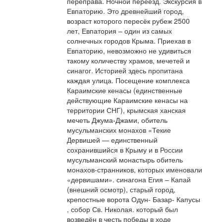
переправа. Ночной переезд. Экскурсия в
Евпаторию. Это древнейший город,
возраст которого пересёк рубеж 2500
лет, Евпатория – один из самых
солнечных городов Крыма. Приехав в
Евпаторию, невозможно не удивиться
такому количеству храмов, мечетей и
синагог. Историей здесь пропитана
каждая улица. Посещение комплекса
Караимские кенасы (единственные
действующие Караимские кенасы на
территории СНГ), крымская ханская
мечеть Джума-Джами, обитель
мусульманских монахов «Текие
Дервишей — единственный
сохранившийся в Крыму и в России
мусульманский монастырь обитель
монахов-странников, которых именовали
«дервишами». синагона Егия – Капай
(внешний осмотр), старый город,
крепостные ворота Одун- Базар- Капусы
, собор Св. Николая. который был
возведён в честь победы в ходе