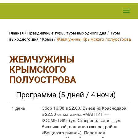
Skip to
Toggl
content
navig
/
/
Главная
Праздничные туры, туры выходного дня
Туры
/
/
Жемчужины Крымского полуострова
выходного дня
Крым
ЖЕМЧУЖИНЫ
КРЫМСКОГО
ПОЛУОСТРОВА
Программа (5 дней / 4 ночи)
1 день
Сбор 16.08 в 22.00. Выезд из Краснодара
в 22.30 от магазина «МАГНИТ —
КОСМЕТИК» (ул. Ставропольская – ул.
Вишняковой, напротив сквера, район
«Вещевого рынка»). Паромная