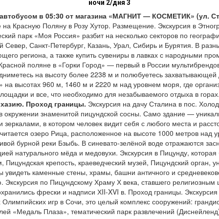
ночи 2/дня 3
а автобусом в 05:30 от магазина «МАГНИТ — КОСМЕТИК» (ул. С
на Красную Поляну в Розу Хутор. Размещение. Экскурсия в Этног
еский парк «Моя Россия» разбит на несколько секторов по географ
й Север, Санкт-Петербург, Казань, Урал, Сибирь и Бурятия. В разн
ющего региона, а также купить сувениры в лавках с народными пр
Красной поляне в «Горки Город» — первый в России мультибрендов
дниметесь на высоту более 2238 м и полюбуетесь захватывающей д
 на высотах 960 м, 1460 м и 2220 м над уровнем моря, где орган
ощадки и все, что необходимо для незабываемого отдыха в горах
бхазию. Проход границы.
Экскурсия на дачу Сталина в пос. Холод
 в окружении знаменитой пицундской сосны. Само здание — уникал
и зеркалами, в котором человек видит себя с любого места и расст
читается озеро Рица, расположенное на высоте 1000 метров над ур
ивой бурной реки Бзыбь. В синевато-зелёной воде отражаются за
ией натурального мёда и медовухи. Экскурсия в Пицунду, которая 
 Пицундская крепость, краеведческий музей, Пицундский орган, у
ы увидеть каменные стены, храмы, башни античного и средневеково
. Экскурсия по Пицундскому Храму Х века, ставшего религиозным 
сохранились фрески и надписи ХII-XVI в. Проход границы. Экскурс
х Олимпийских игр в Сочи, это целый комплекс сооружений: гранд
ей «Медаль Плаза», тематический парк развлечений (Диснейленд)