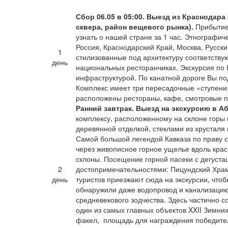
Сбор 06.05 в 05:00. Выезд из Краснодар
сквера, район вещевого рынка).
Прибытие 
узнать о нашей стране за 1 час. Этнографич
Россия, Краснодарский Край, Москва, Русски
1
стилизованные под архитектуру соответству
день
национальных ресторанчиках. Экскурсия по 
инфраструктурой. По канатной дороге Вы по
Комплекс имеет три пересадочные «ступени»
расположены рестораны, кафе, смотровые пл
Ранний завтрак. Выезд на экскурсию в А
комплексу, расположенному на склоне горы
деревянной отделкой, стеклами из хрусталя 
Самой большой легендой Кавказа по праву с
через живописное горное ущелье вдоль крас
склоны. Посещение горной пасеки с дегустац
2
достопримечательностями: Пицундский Храм,
день
туристов приезжают сюда на экскурсии, чтоб
обнаружили даже водопровод и канализацию
средневекового зодчества. Здесь частично 
один из самых главных объектов XXII Зимни
факел, площадь для награждения победител