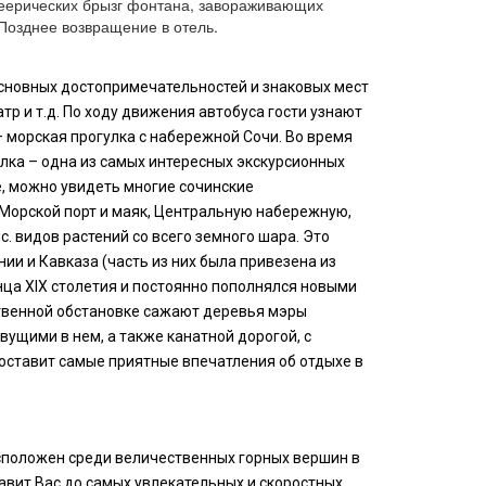
еерических брызг фонтана, завораживающих
 Позднее возвращение в отель.
основных достопримечательностей и знаковых мест
тр и т.д. По ходу движения автобуса гости узнают
– морская прогулка с набережной Сочи. Во время
лка – одна из самых интересных экскурсионных
е, можно увидеть многие сочинские
 Морской порт и маяк, Центральную набережную,
с. видов растений со всего земного шара. Это
ии и Кавказа (часть из них была привезена из
нца XIX столетия и постоянно пополнялся новыми
ственной обстановке сажают деревья мэры
щими в нем, а также канатной дорогой, с
 оставит самые приятные впечатления об отдыхе в
расположен среди величественных горных вершин в
авит Вас до самых увлекательных и скоростных