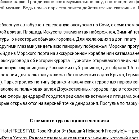
ском парке. Грандиозное светомузыкальное шоу, состоящее из ф
кой музыки. Ведь ночью парк становится действительно сказочным.
 обзорную автобусно-пешеходную экскурсию по Сочи, с осмотром 
кой вокзал, Площадь Искусств, знаменитая набережная, Зимний теа
ктуры, о некоторых обычаях горожан. Для желающих за доп. плату 
 другими глазами увидеть всю панораму побережья. Морская прогу
ыйдя из Морского порта на экскурсионном корабле или катамаран
экскурсовода об истории курорта. Туристам открываются виды на
зелёную сокровищницу Российских субтропиков, где собрано 1,5 ты
астения для парка закупались в ботанических садах Крыма, Герман
). Парк строился по типу франко-итальянских террасных парков ко
 заложена пальмовая аллея Дружественных городов, где в торже
ме флоры дендрарий гордится редкими животными и птицами, живу
рые открываются на верхней точке дендрария. Прогулка по парку
Стоимость тура на одного человека
otel FREESTYLE Rosa Khutor 3* (бывший Heliopark Freestyle)» — 
«Роза Хутор». Рядом с отелем находится подъемник, который дост