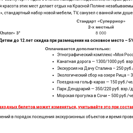
я красота этих мест делает отдых на Красной Поляне незабываемым
 стандартный набор новой мебели, TV, санузел с ванной или душем
Стандарт «Суперриор»
2-х местный
Khutor» 3*
8 000
Детям до 12 лет скидка при размещении на основное место – 5
Оплачивается дополнительно:
Этнографический комплекс «Моя Росси
Канатная дорога — 1300/1000 руб. взр
Экскурсия на Дачу Сталина – 250 руб.
Экологический сбор на озере Рица – 35
Поездка на гольф-карах — 150 руб./че
Парк Дендрарий — 350/220 руб. взр./д
Морская прогулка в Сочи – 500 руб./че
входных билетов может изменяться, учитывайте это при состав
нений в порядок посещения экскурсионных объектов и время прове