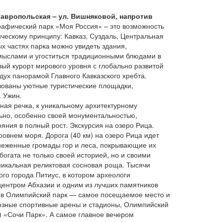
тавропольская – ул. Вишняковой, напротив
рафический парк «Моя Россия» – это возможность
ическому принципу: Кавказ, Суздаль, Центральная
ых частях парка можно увидеть здания,
омыслами и угоститься традиционными блюдами в
ый курорт мирового уровня с глобально развитой
ух панорамой Главного Кавказского хребта.
изованы уютные туристические площадки,
. Ужин.
ная речка, к уникальному архитектурному
ьно, особенно своей монументальностью,
ояния в полный рост. Экскурсия на озеро Рица.
овнем моря. Дорога (40 км) на озеро Рица идет
снеженные громады гор и леса, покрывающие их
богата не только своей историей, но и своими
никальная реликтовая сосновая роща. Тысячи
го города Питиус, в котором археологи
центром Абхазии и одним из лучших памятников
ия в Олимпийский парк — самое посещаемое место и
иозные спортивные арены и стадионы, Олимпийский
 «Сочи Парк». А самое главное вечером