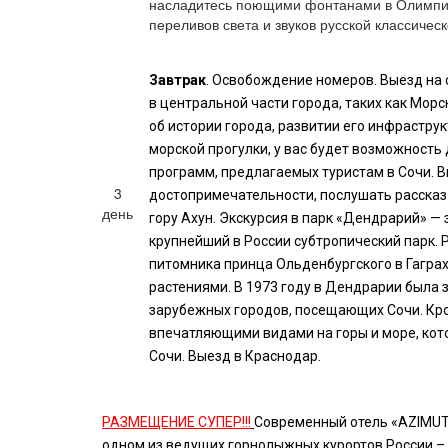
насладитесь поющими фонтанами в Олимпий
переливов света и звуков русской классичес
Завтрак
. Освобождение номеров. Выезд на
в центральной части города, таких как Морс
об истории города, развитии его инфрастру
морской прогулки, у вас будет возможность
программ, предлагаемых туристам в Сочи. В
3
достопримечательности, послушать рассказ 
день
гору Ахун. Экскурсия в парк «Дендрарий» — 
крупнейший в России субтропический парк. Р
питомника принца Ольденбургского в Гаграх
растениями. В 1973 году в Дендрарии была
зарубежных городов, посещающих Сочи. Кро
впечатляющими видами на горы и море, кото
Сочи. Выезд в Краснодар.
РАЗМЕЩЕНИЕ СУПЕР!!!
Cовременный отель «AZIMUT H
одном из ведущих горнолыжных курортов России – 