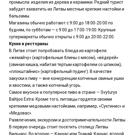
промысла: изделия из дерева и керамики. Редкий турист
забудет захватить из Литвы местные крепкие настойки и
бальзамы.
Магазины обычно работают с 9:00 до 18:00-20:00 по
будням, по субботам — с 9:00 до 17:00-19:00. Крупные
супермаркеты обычно открыты с 9:00 до 20:00-22:00.
Кухня и рестораны
В Литве стоит попробовать блюда из картофеля:
«жемайчу» (картофельные блины с мясом), «вёдерей»
(свиная кишка, набитая тертым картофелем со шпиком),
«плокштайнис» (картофельный пудинг). В качестве
закуски к пиву — вне конкуренции копченые свиные ушки
и хвостики, а также копченый угорь.
Самое вкусное и популярное пиво в стране — Svyturys
Baltijos Extra. Кроме того, литовцы гордятся своими
крепкими медовыми настойками, например, «Суктинис» и
«Медовас».
Развлечения, экскурсии и достопримечательности Литвы
В первую очередь стоит посетить столицу Литвы
Вильнюс. Во вторую — Каунас или Тракай. Каунас, второй