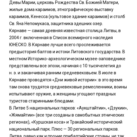
Девы Марии, церковь Рождества Св. Божией Матери,
жилые дома караимов, этнографическую выставку
караимов, Кенесса (культовое здание караимов) и столб
Св. Яна Непомукаса, защитника здешних озер.
Кярнаве — самая древняя известная столица Литвы, в
2004 г. включенная в Список всемирного наследия
ЮНЕСКО. В Кярнаве лучше всего прослеживается
предыстория балтов и истоки Литовского государства. В
местном Историко-археологическом музее-заповеднике
представлены все эпохи, начиная с 10 тысячелетия до
н. э. и заканчивая ранним средневековьем. В июле в
Кярнаве проводятся «Дни живой истории»: в это время
там снова трудятся средневековые ремесленники, воины
испытывают оружие, а женщины угощают праздных
туристов старинными блюдами.
В Литве 5 национальных парков: «Аукштайтии», «Дзукии»,
«Жямайтии» (все три созданы в самобытных этнических
регионах), «Куршская коса» и Тракайский исторический
национальный парк. Плюс — 30 региональных парков.
Литва, равно как и прочие прибалтийские страны, не так