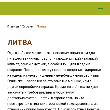
Skip to
Toggl
content
navig
/
/
Литва
Главная
Страны
ЛИТВА
Отдых в Литве может стать неплохим вариантом для
путешественников, предпочитающих мягкий нежаркий
климат, семей с детьми, а особенно — для людей в
возрасте. Последние смогут хорошо поправить здоровье
на одном из многочисленных лечебных курортов Литвы.
Опять же — заплатив за это заметно меньше, чем в
других европейских странах. Кроме того, Литва не даст
заскучать и требовательным любителям
достопримечательностей: в стране есть на что
посмотреть и в плане исторической «экскурсионки», и в
отношении природных красот. Другие приятные бонусы,