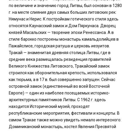
по величине и значению город Литвы, был основан в 1280
г. на месте слияния двух самых больших литовских рек:
Нямунас и Нерис. К постройкам готического стиля здесь
относятся Каунасский замок и Дом Пяркунаса. Дворец
князей Масальских — творение эпохи Ренессанса. А в
стиле барокко построены монастырь камальдолийцев в
Пажайслисе, городская ратуша и церковь иезуитов.
Тракай — знаменитая древняя столица Литвы, где в
средние века размещалась резиденция правителей
Великого Княжества Литовского, Тракайский замок
строился как оборонительная крепость, использовался
как тюрьма, а в 17 в. был совершенно запущен. Сейчас
островной замок (единственный во всей Восточной
Европе) — один из наиболее посещаемых историко-
архитектурных памятников Литвы. С 1962 г. здесь
находится Исторический музей, проходят
республиканские мероприятия, фестивали и концерты. В
самом Тракае также можно увидеть немало интересного:
Доминиканский монастырь, костел Явления Пресвятой