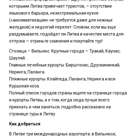
которыми Литва привечает туристов, — отсутствие
языкового барьера, неэкстремальная кухня
(«акклиматизации» не требуется даже для нежных
желудков) и недолгий перелет. Словом, если вы еще
раздумываете, подойдет ли Литва в качестве места для
отпуска — отриньте сомнения и покупайте тур!
Столица — Вильнюс. Крупные города — Тракай, Каунас,
Шауляй.
Главные лечебные курорты: Бирштонас, Друскининкай,
Неринга, Паланга.
Пляжные курорты: Клайпеда, Паланга, Неринга и вся
Куршская коса.
Полный список городов страны ищите на странице города
и курорты Литвы, а о том, когда сюда лучше всего
приехать и чем заняться, подробно рассказано на
странице туры в Литву.
Как добраться
В Литве три международных аэропорта: в Вильнюсе,