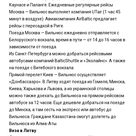
Каунасе и Паланге. Ежедневные регулярные рейсы
Москва — Вильнюс выполняет компания UTair (1 час 45
минут в воздухе). Авиакомпания AirBaltic предлагает
рейсы с пересадкой в Риге.
Поезда Москва — Вильнюс ежедневно отправляется с
Белорусского вокзала, время в пути — от 14 до 16 часов в
зависимости от поезда.
Из Санкт-Петербурга можно добраться рейсовыми
автобусами компаний BalticShuttle и «Эколайнс». А также
на поезде с Витебского вокзала.
Прямой перелет Киев — Вильнюс осуществляет
«Донбассаэро». В Литву ходят поезда из Гомеля, Минска,
Киева, Харькова и Львова, а из украинской столицы
можно также доехать до Вильнюса на прямом рейсовом
автобусе за 12 часов. Еще дешевле добраться на поезде
до Минска, а там сесть на экспресс или автобус до
Вильнюса. Граждане Казахстана смогут долететь до
Вильнюса из Алма-Аты.
Виза в Литву