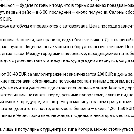
онишься — будьте готовы к тому, что в горных районах поездка мо
т, первый рейс — в 6:00, последний — около полуночи. Салоны об
5 EUR.
ежья автобусы отправляются с автовокзала. Цена проезда зависит 
тными. Частники, как правило, ездят без счетчиков. Договаривайт
даже нужно. Лицензионные машины оборудованы счетчиками. Посад
дные такси. Между городами и поселками, находящимися на побер
лодок с удовольствием отвезут вас куда угодно и вернутся, когда с
от 30-40 EUR за малолитражки и заканчивается 200 EUR в день за
ихие персонажи, обгоняющие по узким серпантинным дорогам, встр
км/ч, не считая участков, где стоят специальные знаки. Многие до
имательными, не гонять, перед резкими поворотами, если не видно
орый сможет предупредить встречную машину о вашем присутствии.
чаются достаточно часто, стоимость бензина — около 1,20-1,50 EU
бочина» в Черногории явно не жалуют. Однако в некоторых места
, лишь в популярных турцентрах, типа Котора, можно столкнуться 