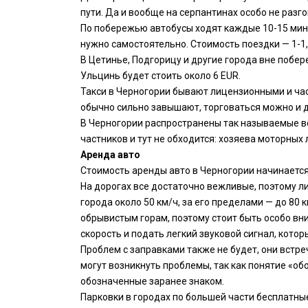
пути. Да и вообще на серпантинах особо не разг
По побережью автобусы ходят каждые 10-15 мину
нужно самостоятельно. Стоимость поездки — 1-1,
В Цетинье, Подгорицу и другие города вне побер
Ульцинь будет стоить около 6 EUR.
Такси в Черногории бывают лицензионными и час
обычно сильно завышают, торговаться можно и 
В Черногории распространены так называемые во
частников и тут не обходится: хозяева моторных 
Аренда авто
Стоимость аренды авто в Черногории начинается 
На дорогах все достаточно вежливые, поэтому л
города около 50 км/ч, за его пределами — до 80 
обрывистым горам, поэтому стоит быть особо вн
скорость и подать легкий звуковой сигнал, кот
Проблем с заправками также не будет, они встре
могут возникнуть проблемы, так как понятие «о
обозначенные заранее знаком.
Парковки в городах по большей части бесплатные