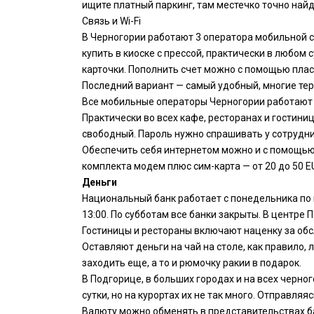
ищите платный паркинг, там местечко точно найд
Связь и Wi-Fi
В Черногории работают 3 оператора мобильной св
купить в киоске с прессой, практически в любом
карточки. Пополнить счет можно с помощью плас
Последний вариант — самый удобный, многие тер
Все мобильные операторы Черногории работают в 3
Практически во всех кафе, ресторанах и гостиниц
свободный. Пароль нужно спрашивать у сотрудн
Обеспечить себя интернетом можно и с помощью
комплекта модем плюс сим-карта — от 20 до 50 E
Деньги
Национальный банк работает с понедельника по пя
13:00. По субботам все банки закрыты. В центре
Гостиницы и рестораны включают наценку за обсл
Оставляют деньги на чай на столе, как правило,
заходить еще, а то и рюмочку ракии в подарок.
В Подгорице, в больших городах и на всех черно
сутки, но на курортах их не так много. Отправля
Валюту можно обменять в представительствах бан