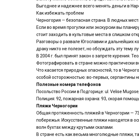
Выгоднее и надежнее всего менять деньги в Нaр
Как избежать проблем
Черногория — безопасная страна. В людных мест
Если во время прогулки или экскурсии вы планир
стоит заходить в культовые места в слишком от
Разговоры о развале Югославии и дальнейших ко
драку никто не полезет, но обсуждать эту тему лу
В 2004 г. был принят закон о запрете курения. 
Фотографировать в стране можно практически вс
Что касается природных опасностей, то в Черног
особой осторожностью: во-первых, серпантины ни
Полезные номера телефонов
Посольство России в Подгорице: ul. Velise Mugose
Полиция: 92, пожарная охрана: 93, скорая помощь
Пляжи Черногории
Общая протяженность пляжей в Черногории — 73 
побережья. Искусственные пляжи находятся в осн
волн бухтах между крутыми скалами.
В стране есть как весьма многолюдные пляжи, та