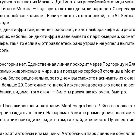
гулярно летают из Москвы. До Тивата из российской столицы можно 
 Тиват и Москва — Подгорица летают десятки чартеров. С переса
в порой зашкаливает. Если уж лететь с остановкой, то с Air Serbia
раде.
е, дьюти-фри там, конечно, работает, но вот выбора кафе или рес
ар офис, небольшой дьюти-фри в зале вылета с парфюмерией, космет
кафе, так что если вы отправляетесь рано утром и не успели выпить
роль.
огории нет. Единственная линия проходит через Подгорицу и Бяло
мых живописных в мире, да и поезда из сербской столицы в Монте
 в ночь более рационально, зато днем вы сможете наснимать из ок
 — больше 20. Состояние тоннелей и железнодорожного полотна ос
йзажи, видимо, того стоят — билеты раскупаются очень быстро.
ассажиров возит компания Montenegro Lines. Рейсы совершаются на
ервиса ждать не стоит. На паромах 5 видов размещения: апартаме
о, с ним приходится сидеть там, где найдется место. Путешествие
ходят автобусы или машины. Автобусный парк давно не обновлялс