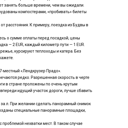
жет занять больше времени, чем вы ожидали.
орудованы компостерами, «пробивать» билеты
от расстояния. К примеру, поездка из Будвы в
есь о сумме оплаты перед посадкой, цены
ка — 2 EUR, каждый километр пути — 1 EUR.
ежье, курсируют теплоходы и катера. Без
кажете.
 7-местный «Лендкрузер Прадо».
ечаются редко. Разрешенная скорость в черте
роги в стране проложены по очень крутым
 впереди идущий участок дороги, лучше сбавить
R за л. При желании сделать панорамный снимок
х созданы специальные панорамные площадки,
с проблемой нехватки мест. В таком случае