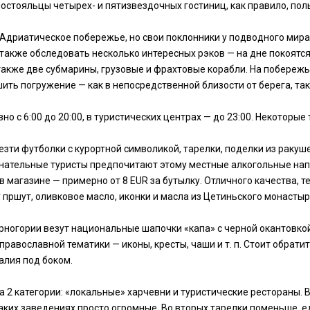
 Постояльцы четырех- и пятизвездочных гостиниц, как правило, пол
Адриатическое побережье, но свои поклонники у подводного мира
 также обследовать несколько интересных рэков — на дне покоятс
также две субмарины, грузовые и фрахтовые корабли. На побереж
ить погружение — как в непосредственной близости от берега, так
 с 6:00 до 20:00, в туристических центрах — до 23:00. Некоторые 
зти футболки с курортной символикой, тарелки, поделки из ракуш
нательные туристы предпочитают этому местные алкогольные напитк
 в магазине — примерно от 8 EUR за бутылку. Отличного качества, 
пршут, оливковое масло, иконки и масла из Цетиньского монастыр
ногории везут национальные шапочки «капа» с черной окантовкой
равославной тематики — иконы, кресты, чаши и т. п. Стоит обрати
алия под боком.
 2 категории: «локальные» харчевни и туристические рестораны.
таких заведениях просто огромные. Во вторых тарелки поменьше, е