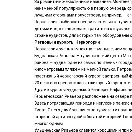
За романтично-экзотичным названием Монтенегр
неизменной популярностью в первую очередь сре
лучшими сторонами полуострова, например, — ег
Черногорию выбирают непритязательные туристы,
детьми и те, кто не желает тратить на отпуск в
стране нудистов, для которых там оборудованы
Регионы и курорты Черногории
Черногория очень компактна — меньше, чем за д
Будванская Ривьера — туристический центр Монт
района — Будва, один из самых почтенных городо
километровым пляжем из мелкой гальки. Петрова
престижный черногорский курорт, застроенный ф
20 века она превратилась в шикарный город-отел
Другие курорты Будванской Ривьеры: Рафаилович
Герцегновская Ривьера расположена на севере п
Здесь потрясающая природа и неплохие пансион
Тиват. С него для большинства туристов и начи
старинной архитектурой и богатой историей. Гос
многолюдным.
Ульциньская Ривьера славится хорошими и при э