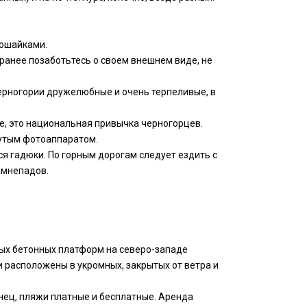
рошайками.
аранее позаботьтесь о своем внешнем виде, не
ерногории дружелюбные и очень терпеливые, в
се, это национальная привычка черногорцев.
нутым фотоаппаратом.
ся гадюки. По горным дорогам следует ездить с
камнепадов.
ных бетонных платформ на северо-западе
и расположены в укромных, закрытых от ветра и
онец, пляжи платные и бесплатные. Аренда