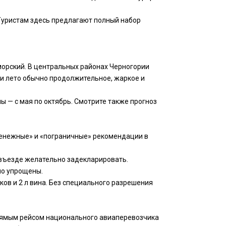
 Туристам здесь предлагают полный набор
морский. В центральных районах Черногории
ти лето обычно продолжительное, жаркое и
ы — с мая по октябрь. Смотрите также прогноз
«Денежные» и «пограничные» рекомендации в
 въезде желательно задекларировать.
но упрощены.
ков и 2 л вина. Без специального разрешения
прямым рейсом национального авиаперевозчика