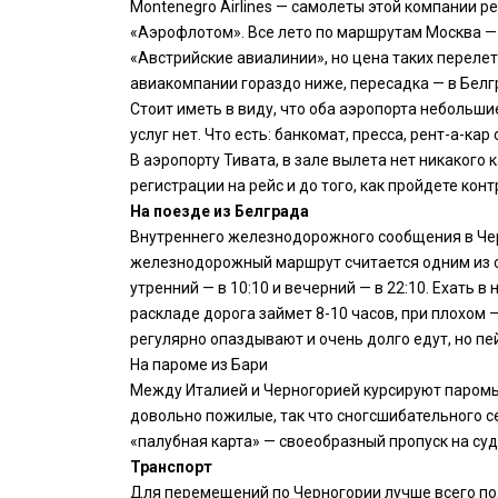
Montenegro Airlines — самолеты этой компании ре
«Аэрофлотом». Все лето по маршрутам Москва —
«Австрийские авиалинии», но цена таких перелето
авиакомпании гораздо ниже, пересадка — в Белг
Стоит иметь в виду, что оба аэропорта небольши
услуг нет. Что есть: банкомат, пресса, рент-а-к
В аэропорту Тивата, в зале вылета нет никакого 
регистрации на рейс и до того, как пройдете конт
На поезде из Белграда
Внутреннего железнодорожного сообщения в Черн
железнодорожный маршрут считается одним из са
утренний — в 10:10 и вечерний — в 22:10. Ехать
раскладе дорога займет 8-10 часов, при плохом
регулярно опаздывают и очень долго едут, но пе
На пароме из Бари
Между Италией и Черногорией курсируют паромы. П
довольно пожилые, так что сногсшибательного с
«палубная карта» — своеобразный пропуск на судн
Транспорт
Для перемещений по Черногории лучше всего под