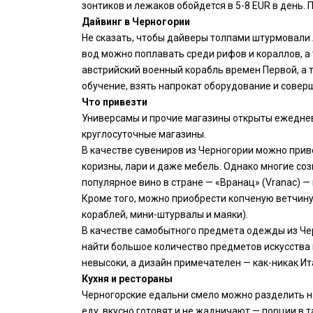
зонтиков и лежаков обойдется в 5-8 EUR в день.
Дайвинг в Черногории
Не сказать, чтобы дайверы толпами штурмовали 
вод можно поплавать среди рифов и кораллов, а
австрийский военный корабль времен Первой, а 
обучение, взять напрокат оборудование и соверш
Что привезти
Универсамы и прочие магазины открыты ежедневно
круглосуточные магазины.
В качестве сувениров из Черногории можно приве
коризны, лари и даже мебель. Однако многие соз
популярное вино в стране — «Вранац» (Vranac) —
Кроме того, можно приобрести копченую ветчину 
кораблей, мини-штурвалы и маяки).
В качестве самобытного предмета одежды из Чер
найти большое количество предметов искусства п
невысоки, а дизайн примечателен — как-никак Ит
Кухня и рестораны
Черногорские едальни смело можно разделить на
еду, вкусно готовят и не жадничают — порции в 