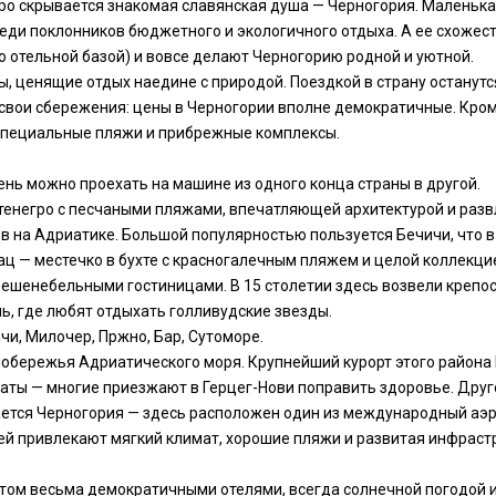
о скрывается знакомая славянская душа — Черногория. Маленькая
ди поклонников бюджетного и экологичного отдыха. А ее схожест
о отельной базой) и вовсе делают Черногорию родной и уютной.
 ценящие отдых наедине с природой. Поездкой в страну останутс
се свои сбережения: цены в Черногории вполне демократичные. Кро
 специальные пляжи и прибрежные комплексы.
ень можно проехать на машине из одного конца страны в другой.
енегро с песчаными пляжами, впечатляющей архитектурой и развл
в на Адриатике. Большой популярностью пользуется Бечичи, что в 3
ц — местечко в бухте с красногалечным пляжем и целой коллекци
ешенебельными гостиницами. В 15 столетии здесь возвели крепос
ь, где любят отдыхать голливудские звезды.
и, Милочер, Пржно, Бар, Сутоморе.
обережья Адриатического моря. Крупнейший курорт этого района 
аты — многие приезжают в Герцег-Нови поправить здоровье. Друг
нается Черногория — здесь расположен один из международный аэр
тей привлекают мягкий климат, хорошие пляжи и развитая инфраст
том весьма демократичными отелями, всегда солнечной погодой и