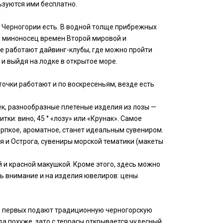
ьзуются ими бесплатно.
 Черногории есть. В водной толще прибрежных
я миноносец времен Второй мировой и
ье работают дайвинг-клубы, где можно пройти
 и выйдя на лодке в открытое море.
точки работают и по воскресеньям, везде есть
ек, разнообразные плетеные изделия из лозы —
и: вино, 45 ° «лозу» или «Крунак». Самое
терпкое, ароматное, станет идеальным сувениром.
я и Острога, сувениры морской тематики (макеты
 и красной макушкой. Кроме этого, здесь можно
ть внимание и на изделия ювелиров: цены
 В первых подают традиционную черногорскую
да похуже, зато с террасы открывается чудесный