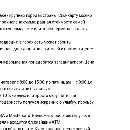
 всех крупных городах страны. Сим-карту можно
ет зачислена сумма, равная стоимости самой
 в супермаркете или через терминал оплаты.
подводит, в горах сеть может сбоить.
личная, доступ для посетителей и постояльцев —
я оформления понадобится загранпаспорт. Цена
тверг с 8:00 до 15:00, по пятницам — с 8:00 до
ты открыты и по выходным.
 10 % чаевых или просто округлять счет.
лагодарность получая искреннюю улыбку, просьбу
ISA и Mastercard. Банкоматы работают круглые
 отеля находится ближайший ATM.
ых) и на почте. Курс, конечно, везде разный.