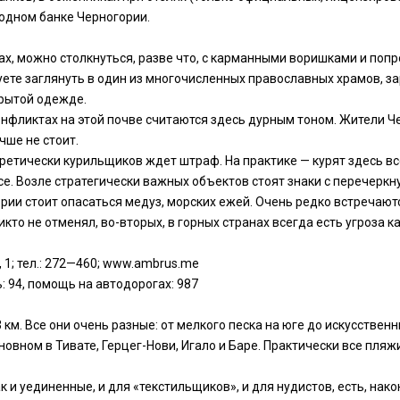
oднoм бaнке Черногории.
ах, можно столкнуться, разве что, с карманными воришками и поп
уете заглянуть в один из многочисленных православных храмов, з
крытой одежде.
нфликтах на этой почве считаются здесь дурным тоном. Жители Ч
чше не стоит.
Теоретически курильщиков ждет штраф. На практике — курят здесь в
е. Возле стратегически важных объектов стоят знаки с перечерк
ории стоит опасаться медуз, морских ежей. Очень редко встречают
кто не отменял, во-вторых, в горных странах всегда есть угроза 
, 1; тел.: 272—460; www.ambrus.me
: 94, помощь на автодорогах: 987
км. Все они очень разные: от мелкого песка на юге до искусствен
овном в Тивате, Герцег-Нови, Игало и Баре. Практически все пляж
к и уединенные, и для «текстильщиков», и для нудистов, есть, нак