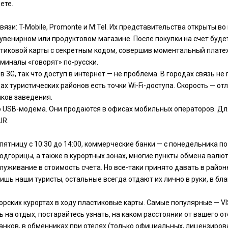
ете.
язи: T-Mobile, Promonte и M:Tel. Их представительства открыты во
 сувенирном или продуктовом магазине. После покупки на счет буд
тиковой карты с секретным кодом, совершив моментальный платеж
миналы «говорят» по-русски.
G, так что доступ в интернет — не проблема. В городах связь не 
ах туристических районов есть точки Wi-Fi-доступа. Скорость — от
иков заведения.
 USB-модема. Они продаются в офисах мобильных операторов. Дл
UR.
тницу с 10:30 до 14:00, коммерческие банки — с понедельника по че
 Подгорицы, а также в курортных зонах, многие пункты обмена валю
уживание в стоимость счета. Но все-таки принято давать в районе
 лишь наши туристы, остальные всегда отдают их лично в руки, в б
горских курортах в ходу пластиковые карты. Самые популярные — V
ясь на отдых, постарайтесь узнать, на каком расстоянии от вашего
ков, в обменниках при отелях (только официальных, лицензированн