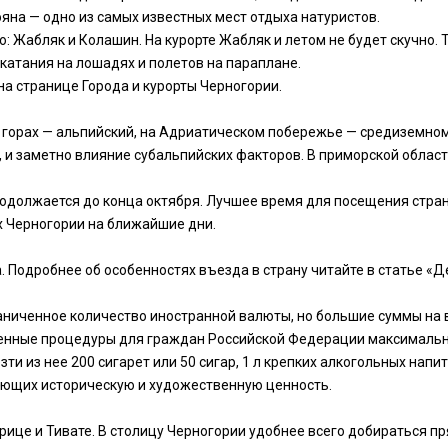
яна — одно из самых известных мест отдыха натуристов.
 Жабляк и Колашин. На курорте Жабляк и летом не будет скучно.
 катания на лошадях и полетов на параплане.
на странице Города и курорты Черногории.
в горах — альпийский, на Адриатическом побережье — средиземно
, и заметно влияние субальпийских факторов. В приморской облас
родолжается до конца октября. Лучшее время для посещения стран
ах Черногории на ближайшие дни.
. Подробнее об особенностях въезда в страну читайте в статье 
раниченное количество иностранной валюты, но большие суммы на
женные процедуры для граждан Российской Федерации максималь
и из нее 200 сигарет или 50 сигар, 1 л крепких алкогольных напит
яющих историческую и художественную ценность.
рице и Тивате. В столицу Черногории удобнее всего добираться 