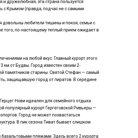
 и дружелюбная, эта страна пользуется
ь с Крымом (правда, подчас не с самыми
я довольны любители тишины и покоя, семьи с
ме того, по-настоящему теплый прием ожидает в
ечениями на любой вкус. Главный курорт этого
 км от Будвы. Город известен своим 2-
ей памятников старины. Святой Стефан — самый
ть, защищавшую город от пиратов. В середине
Герцег-Нови идеален для семейного отдыха.
ой популярный курорт Гергеговской Ривьеры —
опортов. Город не может похвастаться
руктура. В пик сезона Тиват бывает слишком
 базальтовыми пляжами. Здесь всего 2 курорта: