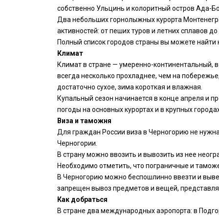
собственно Ульцинь и колоритный остров Ада-Бо
Два небольших горнолыжных курорта Монтенегро:
активностей: от пеших туров и летних сплавов до
Полный список городов страны вы можете найти 
Климат
Климат в стране — умеренно-континентальный, 
всегда несколько прохладнее, чем на побережье
достаточно сухое, зима короткая и влажная.
Купальный сезон начинается в конце апреля и п
погоды на основных курортах и в крупных город
Виза и таможня
Для граждан России виза в Черногорию не нужна
Черногории.
В страну можно ввозить и вывозить из нее неог
Необходимо отметить, что пограничные и тамо
В Черногорию можно беспошлинно ввезти и вывезт
запрещен вывоз предметов и вещей, представл
Как добраться
В стране два международных аэропорта: в Подго