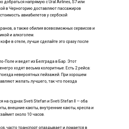
добраться напрямую с Ural Airlines, S7 или
дкой в Черногорию доставляют пассажиров
: стоимость авиабилетов у сербской
торанов, а также обилия всевозможных сервисов и
икой и алкоголем.
 кофе в отеле, лучше сделайте это сразу после
-Поле и ведет из Белграда в Бар. Этот
негро ходят весьма колоритные. Есть 2 рейса:
на поезда невероятных пейзажей. При хорошем
тавляют желать лучшего, так что поезда
 суднах Sveti Stefan и Sveti Stefan II — оба
нты, внешние каюты, внутренние каюты, кресла и
 займет около 10 часов.
я, часто транспорт опаздывает и ломается в