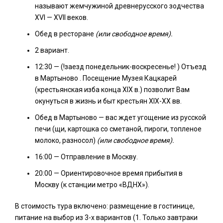
называют жемчужиной древнерусского зодчества
XVI — XVII веков.
Обед в ресторане
(или свободное время).
2 вариант.
12:30 — (!заезд понедельник-воскресенье! ) Отъезд
в Мартыново . Посещение Музея Кацкарей
(крестьянская изба конца ХIХ в.) позволит Вам
окунуться в жизнь и быт крестьян ХIХ-ХХ вв.
Обед в Мартыново — вас ждет угощение из русской
печи (щи, картошка со сметаной, пироги, топленое
молоко, разносол)
(или свободное время).
16:00 — Отправление в Москву.
20:00 — Ориентировочное время прибытия в
Москву (к станции метро «ВДНХ»).
В стоимость тура включено: размещение в гостинице,
питание на выбор из 3-х вариантов (1. Только завтраки