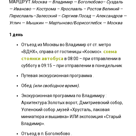
МАРШРУТ:
Москва — Владимир — Боголюбово– Суздаль
— Иваново — Кострома – Ярославль – Ростов Великий –
Переславль–Залесский – Сергиев Посад — Александров —
Углич — Мышкин — Мартыново/Борисоглебск — Москва
1 день
Отъезд из Москвы во Владимир от ст. метро
схема
«ВДНХ», справа от гостиницы «Космос».
стоянки автобуса
в 08:00 – при отправлении в
субботу в 09:15 – при отправлении в понедельник
Путевая экскурсионная программа .
Обед
(или свободное время).
Экскурсионная программа по Владимиру :
Архитектура Золотых ворот, Дмитриевский собор,
Успенский собор ,музей «Хрусталь, лаковая
миниатюра и вышивка» ИЛИ экспозиция «Старый
Владимир».
Отъезд в п. Боголюбово .