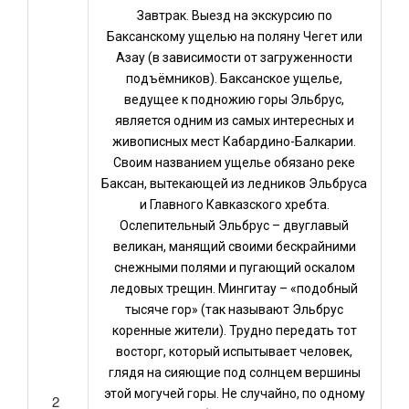
Завтрак. Выезд на экскурсию по
Баксанскому ущелью на поляну Чегет или
Азау (в зависимости от загруженности
подъёмников). Баксанское ущелье,
ведущее к подножию горы Эльбрус,
является одним из самых интересных и
живописных мест Кабардино-Балкарии.
Своим названием ущелье обязано реке
Баксан, вытекающей из ледников Эльбруса
и Главного Кавказского хребта.
Ослепительный Эльбрус – двуглавый
великан, манящий своими бескрайними
снежными полями и пугающий оскалом
ледовых трещин. Мингитау – «подобный
тысяче гор» (так называют Эльбрус
коренные жители). Трудно передать тот
восторг, который испытывает человек,
глядя на сияющие под солнцем вершины
этой могучей горы. Не случайно, по одному
2