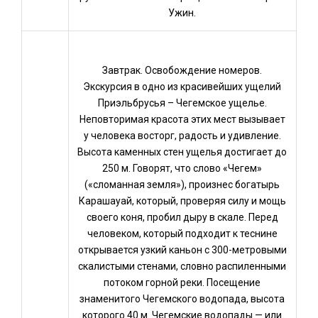
Ужин.
Завтрак. Освобождение номеров.
Экскурсия в одно из красивейших ущелий
Приэльбрусья – Чегемское ущелье.
Неповторимая красота этих мест вызывает
у человека восторг, радость и удивление.
Высота каменных стен ущелья достигает до
250 м. Говорят, что слово «Чегем»
(«сломанная земля»), произнес богатырь
Карашауай, который, проверяя силу и мощь
своего коня, пробил дыру в скале. Перед
человеком, который подходит к теснине
открывается узкий каньон с 300-метровыми
скалистыми стенами, словно распиленными
потоком горной реки. Посещение
знаменитого Чегемского водопада, высота
которого 40 м. Чегемские водопады — или