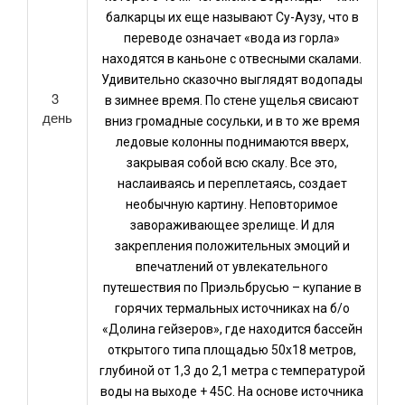
балкарцы их еще называют Су-Аузу, что в
переводе означает «вода из горла»
находятся в каньоне с отвесными скалами.
Удивительно сказочно выглядят водопады
3
в зимнее время. По стене ущелья свисают
день
вниз громадные сосульки, и в то же время
ледовые колонны поднимаются вверх,
закрывая собой всю скалу. Все это,
наслаиваясь и переплетаясь, создает
необычную картину. Неповторимое
завораживающее зрелище. И для
закрепления положительных эмоций и
впечатлений от увлекательного
путешествия по Приэльбрусью – купание в
горячих термальных источниках на б/о
«Долина гейзеров», где находится бассейн
открытого типа площадью 50х18 метров,
глубиной от 1,3 до 2,1 метра с температурой
воды на выходе + 45С. На основе источника