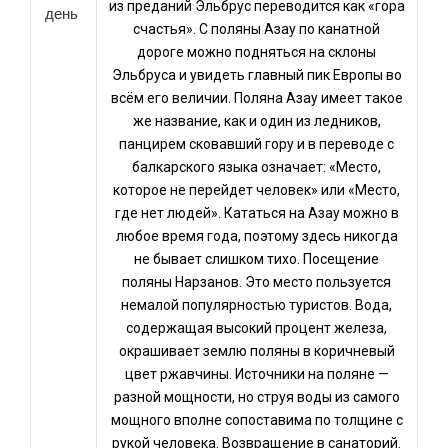
из преданий Эльбрус переводится как «гора
день
счастья». С поляны Азау по канатной
дороге можно подняться на склоны
Эльбруса и увидеть главный пик Европы во
всём его величии. Поляна Азау имеет такое
же название, как и один из ледников,
панцирем сковавший гору и в переводе с
балкарского языка означает: «Место,
которое не перейдет человек» или «Место,
где нет людей». Кататься на Азау можно в
любое время года, поэтому здесь никогда
не бывает слишком тихо. Посещение
поляны Нарзанов. Это место пользуется
немалой популярностью туристов. Вода,
содержащая высокий процент железа,
окрашивает землю поляны в коричневый
цвет ржавчины. Источники на поляне —
разной мощности, но струя воды из самого
мощного вполне сопоставима по толщине с
рукой человека. Возвращение в санаторий.