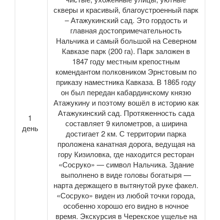
скверы и красивый, благоустроенный парк
– Атажукинский сад. Это гордость и
главная достопримечательность
Нальчика и самый большой на Северном
Кавказе парк (200 га). Парк заложен в
1847 году местным крепостным
комендантом полковником Эрнстовым по
приказу наместника Кавказа. В 1865 году
он был передан кабардинскому князю
Атажукину и поэтому вошёл в историю как
Атажукинский сад. Протяженность сада
1
составляет 9 километров, а ширина
день
достигает 2 км. С территории парка
проложена канатная дорога, ведущая на
гору Кизиловка, где находится ресторан
«Сосруко» — символ Нальчика. Здание
выполнено в виде головы богатыря —
нарта держащего в вытянутой руке факел.
«Сосруко» виден из любой точки города,
особенно хорошо его видно в ночное
время. Экскурсия в Черекское ущелье на