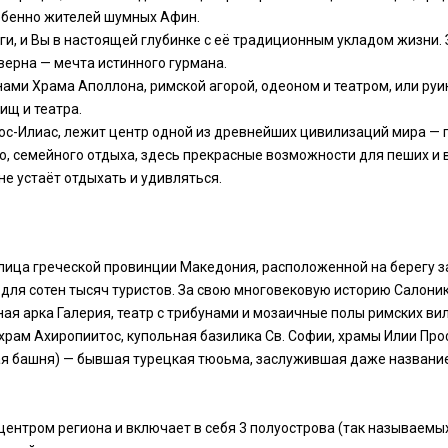
собенно жителей шумных Афин.
ги, и Вы в настоящей глубинке с её традиционным укладом жизни
верна — мечта истинного гурмана.
нами Храма Аполлона, римской агорой, одеоном и театром, или ру
ищ и театра.
иос-Илиас, лежит центр одной из древнейших цивилизаций мира — 
о, семейного отдыха, здесь прекрасные возможности для пеших и
 не устаёт отдыхать и удивляться.
олица греческой провинции Македония, расположенной на берегу з
для сотен тысяч туристов. За свою многовековую историю Салони
ая арка Галерия, театр с трибунами и мозаичные полы римских ви
храм Ахиропиитос, купольная базилика Св. Софии, храмы Илии Проф
ая башня) — бывшая турецкая тюоьма, заслужившая даже названи
ентром региона и включает в себя 3 полуострова (так называемых