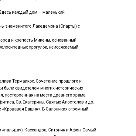
. Здесь каждый дом — маленький
ины знаменитого Лакедемона (Спарты) с
город и крепость Микены, основанный
 велосипедных прогулок, неиссякаемый
алива Термаикос. Сочетание прошлого и
ки были свидетелем многих исторических
лл, постороенная на места древнего храма
итиса, Св. Екатерины, Святых Апостолов и др.
е «Кровавая Башня». В Салониках огромный
 «пальца»): Кассандра, Ситония и Афон. Самый