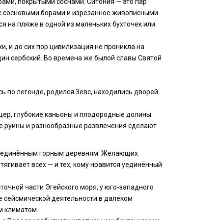
ами, покрытыми соснами. Ситония — это пар
 с сосновыми борами и изрезанное живописными
я на пляже в одной из маленьких бухточек или
, и до сих пор цивилизация не проникла на
один сербский. Во времена же былой славы Святой
ь по легенде, родился Зевс, находились дворей
щер, глубокие каньоны и плодородные долины.
е руины и разнообразные развлечения сделают
к уединённым горным деревням. Желающих
ягивает всех — и тех, кому нравится уединённый
точной части Эгейского моря, у юго-западного
те сейсмической деятельности в далеком
м климатом.