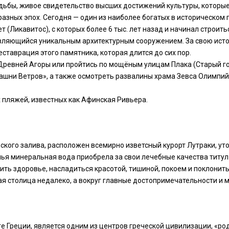
удьбы, живое свидетельство высших достижений культуры, которы
азных эпох. Сегодня — один из наиболее богатых в историческом 
 (Ликавитос), с которых более 6 тыс. лет назад и начинал строит
являющийся уникальным архитектурным сооружением. За свою ист
еставрация этого памятника, которая длится до сих пор.
Древней Агоры или пройтись по мощёным улицам Плака (Старый го
ашни Ветров», а также осмотреть развалины храма Зевса Олимпий
 пляжей, известных как Афинская Ривьера.
фского залива, расположен всемирно изветсный курорт Лутраки, ут
чья минеральная вода приобрела за свои лечебные качества титул
ть здоровье, насладиться красотой, тишиной, покоем и поклонит
ая столица недалеко, а вокруг главные достопримечательности и 
е Греции, является одним из центров греческой цивилизации, «ро