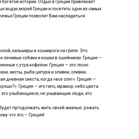
 богатой истории. Отдых в Греции привлекает
ых водах морей Греции и посетить одни из самых
ережья Греции позволит Вам насладиться
олой, кальмары и осьмироги на гриле. Это
е ленивые собаки и кошки в ошейниках. Греция —
ненные с утра кофеёни. Греция — это тесно
хи, аисты, рыба ципура и оливки, оливки,
ая дневная сиеста, когда «все спят». Греция —
орошо?». Греция — это гипс, мрамор, небо цвета
 — это улыбающиеся, не унывающие люди, это
же будет пргодолжать жить своей жизнью: рожать
ому что это — Греция!