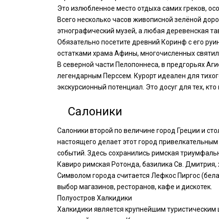
Это излюбленное место отдыха самих греков, о
Всего несколько часов живописной зелёной доро
этнографический музей, а любая деревенская та
Обязательно посетите древний Коринф с его руи
остатками храма Афины, многочисленных святил
В северной части Пелопоннеса, в предгорьях Аг
легендарным Перссем. Курорт идеален для тихог
экскурсионный потенциал. Это досуг для тех, кто
Салоники
Салоники второй по величине город Греции и ст
настоящего делает этот город привелкательным 
событий. Здесь сохранились римская триумфальн
Кавиро римская Ротонда, базилика Св. Дмитрия, 
Символом города считается Лефкос Пиргос (бел
выбор магазинов, ресторанов, кафе и дискотек.
Полуостров Халкидики
Халкидики является крупнейшим туристическим ц