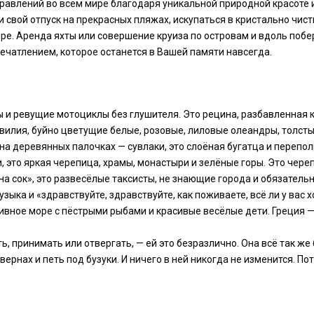
равлений во всем мире благодаря уникальной природной красоте и
свой отпуск на прекрасных пляжах, искупаться в кристально чист
ре. Аренда яхты или совершение круиза по островам и вдоль поб
ечатлением, которое останется в Вашей памяти навсегда.
ы и ревущие мотоциклы без глушителя. Это рецина, разбавленная к
вилия, буйно цветущие белые, розовые, лиловые олеандры, толсты
на деревянных палочках — сувлаки, это слоёная бугатца и перепол
 это яркая черепица, храмы, монастыри и зелёные горы. Это черепа
а сок», это развесёлые таксисты, не знающие города и обязательн
ыка и «здравствуйте, здравствуйте, как поживаете, всё ли у вас х
 дивное море с пёстрыми рыбами и красивые весёлые дети. Греция
ть, принимать или отвергать, — ей это безразлично. Она всё так 
вернах и петь под бузуки. И ничего в ней никогда не изменится. Пот