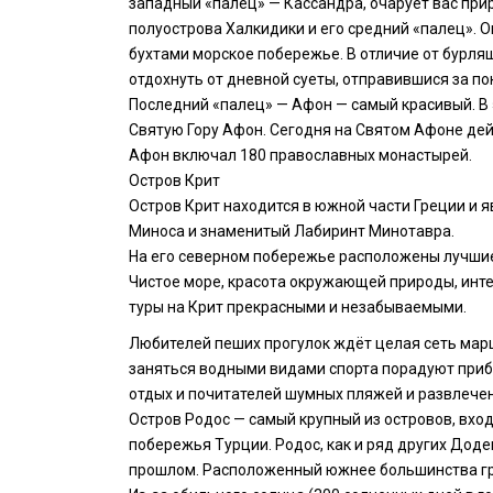
западный «палец» — Кассандра, очарует вас пр
полуострова Халкидики и его средний «палец».
бухтами морское побережье. В отличие от бурля
отдохнуть от дневной суеты, отправившися за по
Последний «палец» — Афон — самый красивый. В 
Святую Гору Афон. Сегодня на Святом Афоне дейс
Афон включал 180 православных монастырей.
Остров Крит
Остров Крит находится в южной части Греции и 
Миноса и знаменитый Лабиринт Минотавра.
На его северном побережье расположены лучшие 
Чистое море, красота окружающей природы, инт
туры на Крит прекрасными и незабываемыми.
Любителей пеших прогулок ждёт целая сеть мар
заняться водными видами спорта порадуют прибр
отдых и почитателей шумных пляжей и развлечен
Остров Родос — самый крупный из островов, вхо
побережья Турции. Родос, как и ряд других Дод
прошлом. Расположенный южнее большинства гре