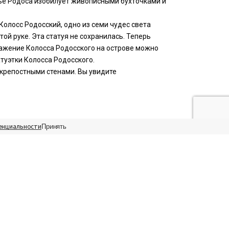
жье Родоса изобилует живописными бухточками и
олосс Родосский, одно из семи чудес света
ой руке. Эта статуя не сохранилась. Теперь
ражение Колосса Родосского на острове можно
туэтки Колосса Родосского.
 крепостными стенами. Вы увидите
Принять
енциальности