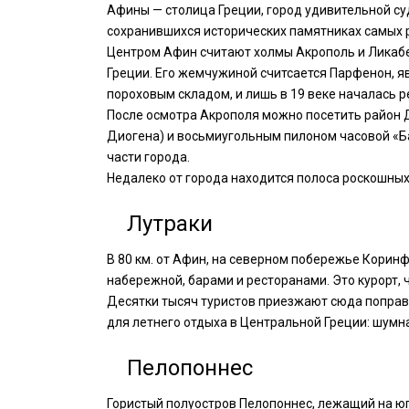
Афины — столица Греции, город удивительной с
сохранившихся исторических памятниках самых р
Центром Афин считают холмы Акрополь и Ликабет
Греции. Его жемчужиной считсается Парфенон, 
пороховым складом, и лишь в 19 веке началась р
После осмотра Акрополя можно посетить район 
Диогена) и восьмиугольным пилоном часовой «Б
части города.
Недалеко от города находится полоса роскошных
Лутраки
В 80 км. от Афин, на северном побережье Корин
набережной, барами и ресторанами. Это курорт, 
Десятки тысяч туристов приезжают сюда поправи
для летнего отдыха в Центральной Греции: шумн
Пелопоннес
Гористый полуостров Пелопоннес, лежащий на юг