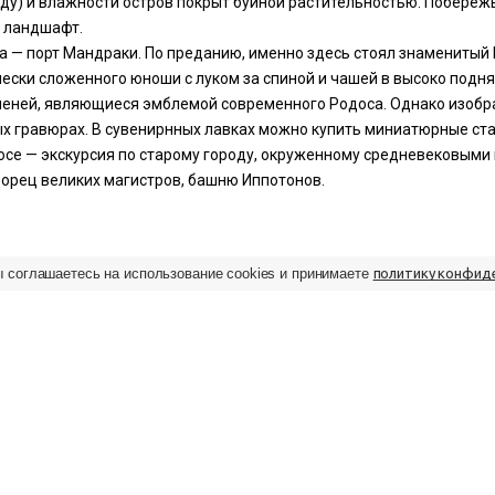
году) и влажности остров покрыт буйной растительностью. Побере
й ландшафт.
 — порт Мандраки. По преданию, именно здесь стоял знаменитый К
ески сложенного юноши с луком за спиной и чашей в высоко поднят
 оленей, являющиеся эмблемой современного Родоса. Однако изоб
ых гравюрах. В сувенирнных лавках можно купить миниатюрные ста
се — экскурсия по старому городу, окруженному средневековыми
орец великих магистров, башню Иппотонов.
ы соглашаетесь на использование cookies и принимаете
политику конфид