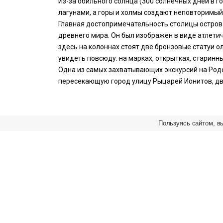
Из-за обильного солнца (300 солнечных дней в 
лагунами, а горы и холмы создают неповторимы
Главная достопримечательность столицы острова
древнего мира. Он был изображен в виде атлетич
здесь на колоннах стоят две бронзовые статуи
увидеть повсюду: на марках, открытках, старинн
Одна из самых захватывающих экскурсий на Родо
пересекающую город улицу Рыцарей Ионитов, дв
Пользуясь сайтом, в