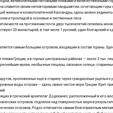
иродой, великолепными песчаными пляжами и величественными гор
 Она славится своим неповторимым ландшавтом, сочетающим горы
щей жизнью и космополитичной Кассандры, здесь можно уединитьс
коем и прохладой в сосновые и лиственные леса.
этом месте на протяжении почти двух тысячелетий селились монахи
твуют 20 монастырей, в том числе 1 русский, один болгарский и 
является самым большим островом, входящим в состав тсраны. Здес
пляжи Греции, а в горных центральных районах — около 3 тыс. пе
ереснейшие музеи, необычные пещеры, ласковое солнце, старинны
шрутов, проложенных ещё в старину через грандиозные ущелья 
ежные воды острова — здесь смаое чистое море Греции. Крит прит
ий.
дящих в греческий архипелаг Додеканес, расположенный в юго-вос
еканесских островов, поднялся над поверхностью моря в результа
ческих островов, Родос отличается самым благоприятным мягки