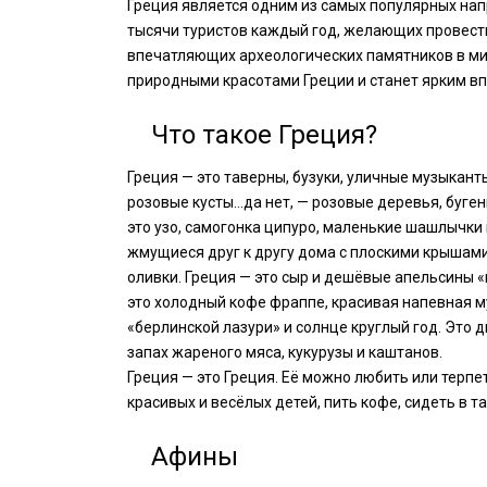
Греция является одним из самых популярных нап
тысячи туристов каждый год, желающих провести 
впечатляющих археологических памятников в ми
природными красотами Греции и станет ярким вп
Что такое Греция?
Греция — это таверны, бузуки, уличные музыкант
розовые кусты…да нет, — розовые деревья, буген
это узо, самогонка ципуро, маленькие шашлычки 
жмущиеся друг к другу дома с плоскими крышами,
оливки. Греция — это сыр и дешёвые апельсины «н
это холодный кофе фраппе, красивая напевная муз
«берлинской лазури» и солнце круглый год. Это
запах жареного мяса, кукурузы и каштанов.
Греция — это Греция. Её можно любить или терпе
красивых и весёлых детей, пить кофе, сидеть в та
Афины