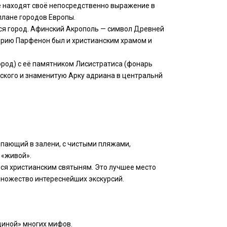
е находят своё непосредственно выражение в
плане городов Европы.
ься город. Афинский Акрополь — символ Древней
орию Парфенон был и христианским храмом и
род) с её памятником Лисистратиса (фонарь
ского и знаменитую Арку адриана в центральнй
опающий в залени, с чистыми пляжами,
 «живой».
ься христианским святыням. Это лучшее место
множество интереснейших экскурсий.
диной» многих мифов.