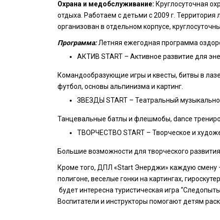
Охрана и медобслуживание:
Круглосуточная ох
отдыха. Работаем с детьми с 2009 г. Территория
организован в отдельном корпусе, круглосуточн
Программа:
Летняя ежегодная программа оздор
АКТИВ START – Активное развитие для эне
Командообразующие игры и квесты, битвы в лазе
футбол, основы альпинизма и картинг.
ЗВЕЗДЫ START – Театральный музыкально
Танцевальные батлы и флешмобы, dance трениров
ТВОРЧЕСТВО START – Творческое и художе
Большие возможности для творческого развития:
Кроме того, ДПЛ «Start Энерджи» каждую смену 
полигоне, веселые гонки на картингах, гироскут
будет интересна туристическая игра “Следопыты
Воспитатели и инструкторы помогают детям раск