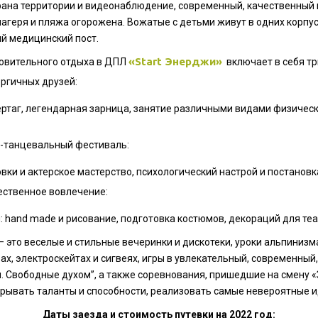
рана территории и видеонаблюдение, современный, качественный 
 лагеря и пляжа огорожена. Вожатые с детьми живут в одних корп
ый медицинский пост.
«Start Энерджи»
овительного отдыха в ДПЛ
включает в себя тр
ргичных друзей:
ртаг, легендарная зарница, занятие различными видами физическ
-танцевальный фестиваль:
ки и актерское мастерство, психологический настрой и постановк
ственное вовлечение:
 hand made и рисование, подготовка костюмов, декораций для теа
– это веселые и стильные вечеринки и дискотеки, уроки альпиниз
ерах, электроскейтах и сигвеях, игры в увлекательный, современн
. Свободные духом”, а также соревнования, пришедшие на смену «
рывать таланты и способности, реализовать самые невероятные и
Даты заезда и стоимость путевки на 2022 год: