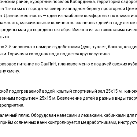
синский район, курортный посёлок Кабардинка, территория оздор
 в 15-ти км от города на северо-западном берегу просторной Цем
а. Данная местность — один из наиболее комфортных по климатич
лажность, максимальное количество солнечных дней в году летом 
середины мая до середины октября. Именно из-за таких климатичес
дыха.
 3-5 человека в номере с удобствами (душ, туалет, балкон, конд
ки. Горячая и холодная вода подается круглосуточно.
азовое питание по СанПиН, плановое меню с подачей свежих куба
дну смену.
ской подогреваемой водой, крытый спортивный зал 25х15 м., кинок
венным покрытием 25х15 м. Вовлечение детей в разные виды твор
ероприятия.
алечный пляж. Оборудован навесами и лежаками, кабинками для п
и приём солнечных ванн контролируется медработниками, инструкт