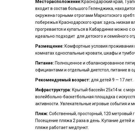
Месторасположение:
Краснодарский край, Туап
входит в состав большого Геленджика, находится
окружена горными отрогами Маркотхского хребт
побережья Краснодарского края: здесь низкая в
прогревается и купаться в Кабардинке можно с 
идеально подходит для детского и семейного от
Размещение:
Комфортные условия проживания по
комнатах односпальные кровати, шкафы и тумбоч
Питание:
Полноценное и сбалансированное пятир
официантами и отдельный диетстол, питание в о
Рекомендуемый возраст:
для детей 9 — 17 лет.
Инфраструктура:
Крытый бассейн 25х14 м. с мор
волейбольно-баскетбольная площадка с искусст
активности. Увлекательные игровые события и м
Пляж:
Собственный, просторный, 120 метровый г
Посещение пляжа 2 раза в день. Купание детей 
пляже работает медпункт.