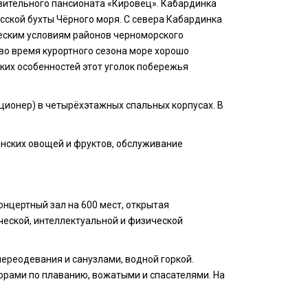
овительного пансионата «Кировец». Кабардинка
есской бухты Чёрного моря. С севера Кабардинка
еским условиям районов черноморского
во время курортного сезона море хорошо
ких особенностей этот уголок побережья
иционер) в четырёхэтажных спальных корпусах. В
нских овощей и фруктов, обслуживание
онцертный зал на 600 мест, открытая
ческой, интеллектуальной и физической
ереодевания и санузлами, водной горкой.
орами по плаванию, вожатыми и спасателями. На