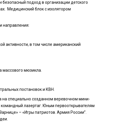
и безопасный подход в организации детского
усах. Медицинский блок с изолятором
и направления:
ой активности, в том числе американский
а массового мюзикла.
тральных постановок и КВН.
ма на специально созданном веревочном мини-
ый, командный лазертаг. Юным первооткрывателям
Зарнице» – «Игры патриотов. Армия России”.
деи.