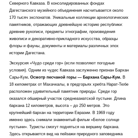
Северного Кавказа. В консолидированных фондах
Дагестанского музейного объединения насчитывается около
170 тысяч экспонатов. Уникальные коллекции археологических
памятников, отражающих древнейшую историю республики:
древние рукописи, предметы этнографии, произведения
живописи и декоративно-прикладного искусства, образцы
флоры и фауны, документы и материалы различных эпох
истории Дагестана.
Экскурсия «Чудо среди гор» (если позволяют погодные
условия). Одним из чудес Кавказа заслуженно признан Бархан
Сары-Кум
. Осмотр песчаной горы — Бархана Сары-Кум.
В
18 километрах от Махачкалы, в предгорьях хребта Нарат-Тюбе
расположен удивительный памятник природы. Среди гор
оказался обширный участок среднеазиатской пустыни. Длина
бархана 12 километров, высота – до 250 метров. Это
крупнейший бархан на территории Евразии. В 1969 году
именно здесь снимали знаменитый фильм «Белое солнце
пустыни». Туристы смогут подняться на вершину бархана.
Здесь открывается вид на пейзажи природного заповедника