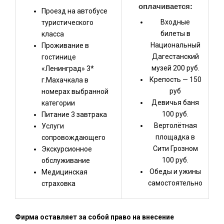
оплачивается:
Проезд на автобусе
Входные
туристического
билеты в
класса
Национальный
Проживание в
Дагестанский
гостинице
музей 200 руб.
«Ленинград» 3*
Крепость — 150
г.Махачкала в
руб
номерах выбранной
Девичья баня
категории
100 руб.
Питание 3 завтрака
Вертолётная
Услуги
площадка в
сопровождающего
Сити Грозном
Экскурсионное
100 руб.
обслуживание
Обеды и ужины
Медицинская
самостоятельно
страховка
Фирма оставляет за собой право на внесение