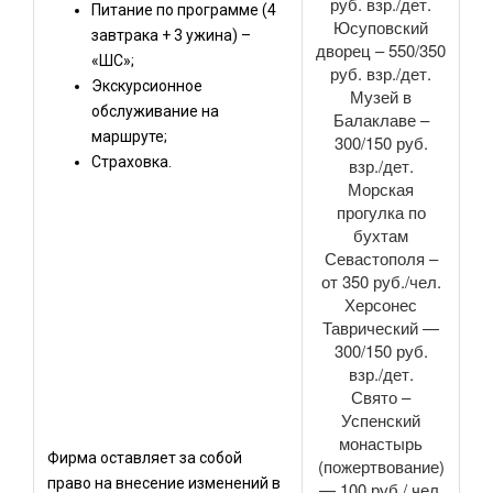
руб. взр./дет.
Питание по программе (4
Юсуповский
завтрака + 3 ужина) –
дворец – 550/350
«ШС»;
руб. взр./дет.
Экскурсионное
Музей в
обслуживание на
Балаклаве –
маршруте;
300/150 руб.
Страховка.
взр./дет.
Морская
прогулка по
бухтам
Севастополя –
от 350 руб./чел.
Херсонес
Таврический —
300/150 руб.
взр./дет.
Свято –
Успенский
монастырь
Фирма оставляет за собой
(пожертвование)
право на внесение изменений в
— 100 руб./ чел.