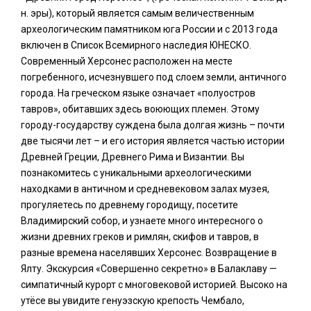
н. эры), который является самым величественным
археологическим памятником юга России и с 2013 года
включен в Список Всемирного наследия ЮНЕСКО.
Современный Херсонес расположен на месте
погребенного, исчезнувшего под слоем земли, античного
города. На греческом языке означает «полуостров
тавров», обитавших здесь воюющих племен. Этому
городу-государству суждена была долгая жизнь – почти
две тысячи лет – и его история является частью истории
Древней Греции, Древнего Рима и Византии. Вы
познакомитесь с уникальными археологическими
находками в античном и средневековом залах музея,
прогуляетесь по древнему городищу, посетите
Владимирский собор, и узнаете много интересного о
жизни древних греков и римлян, скифов и тавров, в
разные времена населявших Херсонес. Возвращение в
Ялту. Экскурсия «Совершенно секретно» в Балаклаву —
симпатичный курорт с многовековой историей. Высоко на
утёсе вы увидите генуэзскую крепость Чембало,