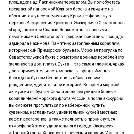
площадки над Ласпинским перевалом, Вы полюбуетесь
прекрасной панорамой Южного берега и увидите на
обрывистом утёсе жемчужину Крыма — Форосскую
церковь Воскресения Христова. Экскурсия в Севастополь
«Город воинской Славы». Знакомство с главными
памятниками Севастополя: Графская пристань, Площадь
адмирала Нахимова, Памятник Затопленным кораблям,
исторический Приморский бульвар. Морская прогулка по
Севастопольской бухте с осмотром военных кораблей (по
желанию за доп. плату). Бухта — это самая главная, яркая
достопримечательность морского города. Именно
благодаря бухтам Севастополь обязан своим
рождением, удивительной историей. Во время морской
экскурсии по бухтам Севастополя вы увидите боевые
корабли Черноморского флота России, а после экскурсии
вы сможете прогуляться по набережной, купить
сувениры, насладиться удивительной кухней местных
кафе и ресторанов, а также полностью проникнуться
атмосферой этого удивительного города. Экскурсия
«Древний город Херсонес», (греческая колония V века до