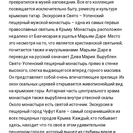
превратился в музей-заповедник. Вся его коллекция
посвящается исключительно быту, ремеслу и культуре
крымских татар. Экскурсия в Свято – Успенский
пещерный мужской монастырь – одна из самых первых
православных святынь в Крыму. Монастырь расположен
недалеко от Бахчисарая в ущелье Марьям-Даре. Место
это несмотря на то, что является христианской святыней,
почитается также и мусульманами. Марьям-Даре в
переводе на русский означает Дева Мария. Вырублен
Свято-Успенский пещерный монастырь прямо в стенке
высокого, слегка выдающегося вперед горного массива.
Он представляет собой очень впечатляющее зрелище. Из
окон скальных церквей открывается живописнейший вид
на крымские горы. Алтарная часть центрального храма
монастыря также вырублена внутри отвесной скалы.
Около монастыря есть святой источник. Экскурсия в
пещерный город Чуфут Кале – самый сохранившийся из
всех пещерных городов Крыма. Каждый, кто побывает
здесь, находит что-то своё в этом удивительном
пещерном городе, который вышел из глубины веков и