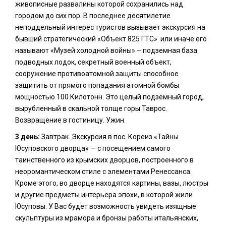
живописные развалины которой сохранились над
городом до сих пор. В последнее десятилетие
неподдельный интерес туристов вызывает экскурсия на
бывший стратегический «Объект 825 ГТС» или иначе его
называют «Музей холодной войны» – подземная база
подводных лодок, секретный военный объект,
сооружение противоатомной защиты способное
защитить от прямого попадания атомной бомбы
мощностью 100 Килотонн. Это целый подземный город,
вырубленный в скальной толще горы Таврос.
Возвращение в гостиницу. Ужин.
3 день:
Завтрак. Экскурсия в пос. Кореиз «Тайны
Юсуповского дворца» — с посещением самого
таинственного из крымских дворцов, построенного в
неоромантическом стиле с элементами Ренессанса.
Кроме этого, во дворце находятся картины, вазы, люстры
и другие предметы интерьера эпохи, в которой жили
Юсуповы. У Вас будет возможность увидеть изящные
скульптуры из мрамора и бронзы работы итальянских,