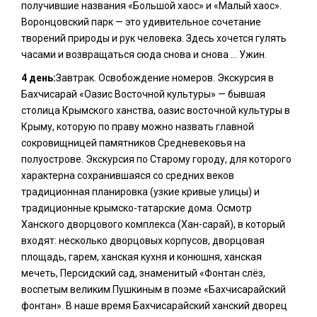
получившие названия «Большой хаос» и «Малый хаос».
Воронцовский парк — это удивительное сочетание
творений природы и рук человека. Здесь хочется гулять
часами и возвращаться сюда снова и снова … Ужин.
4 день:
Завтрак. Освобождение номеров. Экскурсия в
Бахчисарай «Оазис Восточной культуры» — бывшая
столица Крымского ханства, оазис восточной культуры в
Крыму, которую по праву можно назвать главной
сокровищницей памятников Средневековья на
полуострове. Экскурсия по Старому городу, для которого
характерна сохранившаяся со средних веков
традиционная планировка (узкие кривые улицы) и
традиционные крымско-татарские дома. Осмотр
Ханского дворцового комплекса (Хан-сарай), в который
входят: несколько дворцовых корпусов, дворцовая
площадь, гарем, ханская кухня и конюшня, ханская
мечеть, Персидский сад, знаменитый «Фонтан слёз,
воспетым великим Пушкиным в поэме «Бахчисарайский
фонтан». В наше время Бахчисарайский ханский дворец