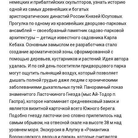
немецких и прибалтийских скульпторов, узнать историю
одной из самых древнейших и богатых
аристократических династий России Князей Юсуповых.
Прогулка по одному из красивейших дворцово-парковых
ансамблей — своеобразный памятник садово-парковой
архитектуры — детище известного садовника Карла
Кебаха. Основным замыслом ее разработчика стало
создание ароматической зоны, сформированной с
помощью деревьев, кустарников и растений. Идея автора
удалась. И по сей день посетители придворцового парка
могут ощутить пьянящий воздух, который позволяет
дышать полной грудью даже людям с хроническими
заболеваниями дыхательных путей. Панорамный показ
знаменитого Ласточкиного Гнезда (мыс Ай-Тодор п.
Гаспра), которое напоминает средневековый замок и
является визитной карточкой всего Южного берега.
Подобно гнезду ласточки оно словно прилепилось над
самым обрывом, на отвесной скале на высоте 38 м над
уровнем моря. Экскурсия в Алупку в «Романтика
Воронцовского дворца и парка», которые считаются