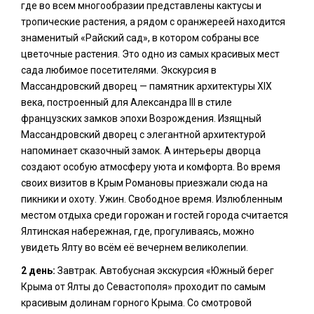
где во всем многообразии представлены кактусы и
тропические растения, а рядом с оранжереей находится
знаменитый «Райский сад», в котором собраны все
цветочные растения. Это одно из самых красивых мест
сада любимое посетителями. Экскурсия в
Массандровский дворец — памятник архитектуры ΧΙΧ
века, построенный для Александра III в стиле
французских замков эпохи Возрождения. Изящный
Массандровский дворец с элегантной архитектурой
напоминает сказочный замок. А интерьеры дворца
создают особую атмосферу уюта и комфорта. Во время
своих визитов в Крым Романовы приезжали сюда на
пикники и охоту. Ужин. Свободное время. Излюбленным
местом отдыха среди горожан и гостей города считается
Ялтинская набережная, где, прогуливаясь, можно
увидеть Ялту во всём её вечернем великолепии.
2 день:
Завтрак. Автобусная экскурсия «Южный берег
Крыма от Ялты до Севастополя» проходит по самым
красивым долинам горного Крыма. Cо смотровой