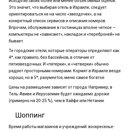
исходя из своих более или менее объективных оценок.
Это значит, что выбирая отель в Израиле, следует
ориентироваться не на число «звездочек», а на
конкретный список сервисов и описания номеров.
Впрочем, обслуживание в гостиницах вполне четкое —
компьютеры не «зависают», накладок и «переброней» не
бывает.
Те городские отели, которые операторы определяют как
4*, как правило, без бассейнов, в отличие от
пятизвездочных. И «пятерки», и «четверки» обычно
радуют просторными номерами. Кормят в Израиле везде
хорошо, но в 5*, разумеется, меню самое богатое.
Цены на размещение зависят от города. Например, в
Тель-Авиве и Иерусалиме будет ожидаемо дороже
(примерно на 20-25 %), чем в Хайфе или Нетании.
Шоппинг
Время работы магазинов и учреждений: воскресенье-