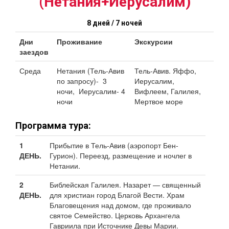
(Нетания+Иерусалим)
8 дней / 7 ночей
Дни
Проживание
Экскурсии
заездов
Среда
Нетания (Тель-Авив
Тель-Авив. Яффо,
по запросу)- 3
Иерусалим,
ночи, Иерусалим- 4
Вифлеем, Галилея,
ночи
Мертвое море
Программа тура:
1
Прибытие в Тель-Авив (аэропорт Бен-
ДЕНЬ.
Гурион). Переезд, размещение и ночлег в
Нетании.
2
Библейская Галилея. Назарет — священный
ДЕНЬ.
для христиан город Благой Вести. Храм
Благовещения над домом, где проживало
святое Семейство. Церковь Архангела
Гавриила при Источнике Девы Марии.