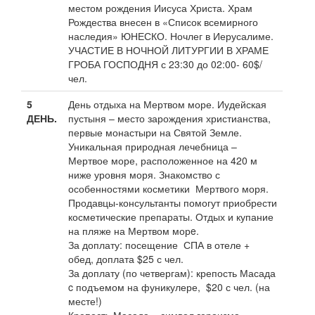
местом рождения Иисуса Христа. Храм
Рождества внесен в «Список всемирного
наследия» ЮНЕСКО. Ночлег в Иерусалиме.
УЧАСТИЕ В НОЧНОЙ ЛИТУРГИИ В ХРАМЕ
ГРОБА ГОСПОДНЯ с 23:30 до 02:00- 60$/
чел.
5
День отдыха на Мертвом море. Иудейская
ДЕНЬ.
пустыня – место зарождения христианства,
первые монастыри на Святой Земле.
Уникальная природная лечебница –
Мертвое море, расположенное на 420 м
ниже уровня моря. Знакомство с
особенностями косметики Мертвого моря.
Продавцы-консультанты помогут приобрести
косметические препараты. Отдых и купание
на пляже на Мертвом морe.
За доплату: посещение СПА в отеле +
обед, доплата $25 с чел.
За доплату (по четвергам): крепость Масада
c подъемом на фуникулере, $20 с чел. (на
месте!)
Крепость Масада – символ героизма