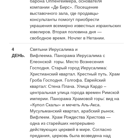
барона Оппенгеймера, основателя
компании «Де Бирс». Посещение
выставочного зала, где продавцы-
консультанты помогут приобрести
украшения всемирно известных израильских
ювелиров. Вторая половина дня —
свободное время. Ночлег в Нетании.
4
Святыни Иерусалима и
ДЕНЬ.
Вифлеема. Панорама Иерусалима с
Елеонской горы. Место Вознесения
Господня. Старый город Иерусалима:
Христианский квартал. Крестный путь. Храм
Гроба Господня. Голгофа. Еврейский
квартал: Стена Плача. Улица Кардо –
центральная улица города времен Римской
империи. Панорама Храмовой горы: вид на
«Купол Скалы» и мечеть Аль-Акса.
Мусульманский квартал, арабский рынок.
Вифлеем. Храм Рождества Христова —
одна из старейших непрерывно
действующих церквей в мире. Согласно
предания, церковь была возведена над