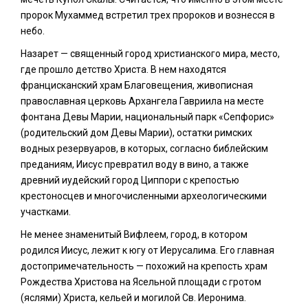
пророк Мухаммед встретил трех пророков и вознесся в
небо.
Назарет — священный город христианского мира, место,
где прошло детство Христа. В нем находятся
францисканский храм Благовещения, живописная
православная церковь Архангела Гавриила на месте
фонтана Девы Марии, национальный парк «Сепфорис»
(родительский дом Девы Марии), остатки римских
водных резервуаров, в которых, согласно библейским
преданиям, Иисус превратил воду в вино, а также
древний иудейский город Циппори с крепостью
крестоносцев и многочисленными археологическими
участками.
Не менее знаменитый Вифлеем, город, в котором
родился Иисус, лежит к югу от Иерусалима. Его главная
достопримечательность — похожий на крепость храм
Рождества Христова на Ясельной площади с гротом
(яслями) Христа, кельей и могилой Св. Иеронима.