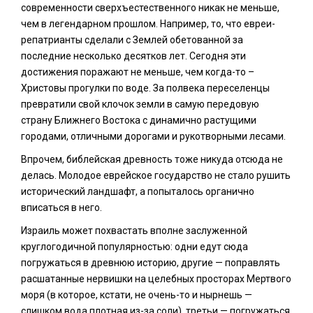
современности сверхъестественного никак не меньше,
чем в легендарном прошлом. Например, то, что евреи-
репатрианты сделали с Землей обетованной за
последние несколько десятков лет. Сегодня эти
достижения поражают не меньше, чем когда-то –
Христовы прогулки по воде. За полвека переселенцы
превратили свой клочок земли в самую передовую
страну Ближнего Востока с динамично растущими
городами, отличными дорогами и рукотворными лесами.
Впрочем, библейская древность тоже никуда отсюда не
делась. Молодое еврейское государство не стало рушить
исторический ландшафт, а попыталось органично
вписаться в него.
Израиль может похвастать вполне заслуженной
круглогодичной популярностью: одни едут сюда
погружаться в древнюю историю, другие — поправлять
расшатанные нервишки на целебных просторах Мертвого
моря (в которое, кстати, не очень-то и нырнешь —
слишком вода плотная из-за соли), третьи — погружаться