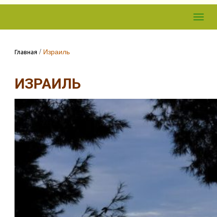
Skip to
Toggl
content
navig
/
Израиль
Главная
ИЗРАИЛЬ