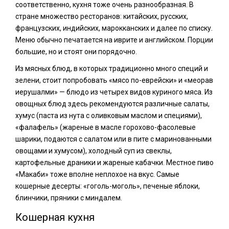
соответственно, кухня тоже очень разнообразная. В
стране множество ресторанов: китайских, русских,
французских, индийских, марокканских и далее по списку.
Меню обычно печатается на иврите и английском. Порции
большие, но и стоят они порядочно.
Из мясных блюд, в которых традиционно много специй и
зелени, стоит попробовать «мясо по-еврейски» и «меорав
иерушалми» — блюдо из четырех видов куриного мяса. Из
овощных блюд здесь рекомендуются различные салаты,
хумус (паста из нута с оливковым маслом и специями),
«фалафель» (жареные в масле горохово-фасолевые
шарики, подаются с салатом или в пите с маринованными
овощами и хумусом), холодный суп из свеклы,
картофельные драники и жареные кабачки. Местное пиво
«Макаби» тоже вполне неплохое на вкус. Самые
кошерные десерты: «гоголь-моголь», печеные яблоки,
блинчики, пряники с миндалем.
Кошерная кухня