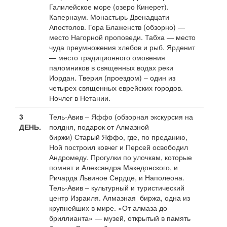
Галилейское море (озеро Кинерет).
Капернаум. Монастырь Двенадцати
Апостолов. Гора Блаженств (обзорно) —
место Нагорной проповеди. Табха — место
чуда преумножения хлебов и рыб. Ярденит
— место традиционного омовения
паломников в священных водах реки
Иордан. Тверия (проездом) – один из
четырех священных еврейских городов.
Ночлег в Нетании.
3
Тель-Авив – Яффо (обзорная экскурсия на
ДЕНЬ.
полдня, подарок от Алмазной
биржи) Старый Яффо, где, по преданию,
Ной построил ковчег и Персей освободил
Андромеду. Прогулки по улочкам, которые
помнят и Александра Македонского, и
Ричарда Львиное Сердце, и Наполеона.
Тель-Авив – культурный и туристический
центр Израиля. Алмазная биржа, одна из
крупнейших в мире. «От алмаза до
бриллианта» — музей, открытый в память