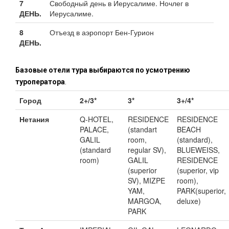
7
Свободный день в Иерусалиме. Ночлег в
ДЕНЬ.
Иерусалиме.
8
Отъезд в аэропорт Бен-Гурион
ДЕНЬ.
Базовые отели тура выбираются по усмотрению
туроператора
.
Город
2+/3*
3*
3+/4*
Нетания
Q-HOTEL,
RESIDENCE
RESIDENCE
PALACE,
(standart
BEACH
GALIL
room,
(standard),
(standard
regular SV),
BLUEWEISS,
room)
GALIL
RESIDENCE
(superior
(superior, vip
SV), MIZPE
room),
YAM,
PARK(superior,
MARGOA,
deluxe)
PARK